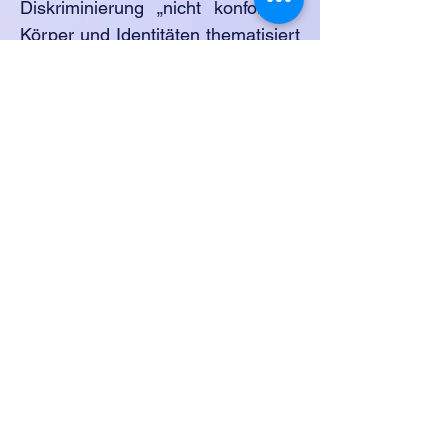
Diskriminierung „nicht konformer“
Körper und Identitäten thematisiert
und bekämpft werden können.
Dabei geht es uns darum, die
unterschwelligen und unbewussten
Formen von Diskriminierung
anzusprechen, die trotz kritischem
Bewusstsein und kultureller
Bildung in den alltäglichen
Handlungen von
Theaterschaffenden vorzufinden
sind. Zentrales Anliegen ist es
ebenso, die ausbeuterischen
Arbeitsverhältnisse, die im Namen
der Kunst in Kauf genommen
werden, zu benennen und zu
bekämpfen.