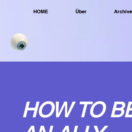
HOME
Über
Archive
HOW TO B