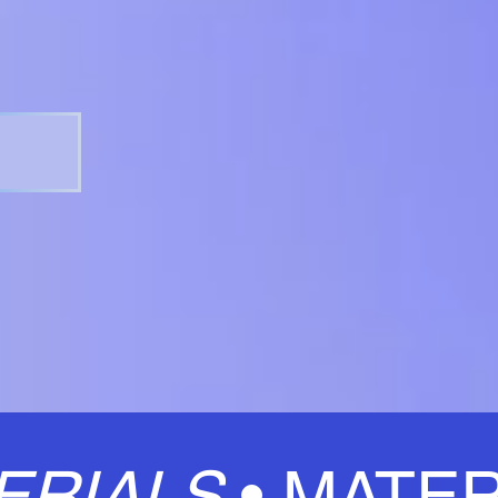
ERIALS
•
MATER